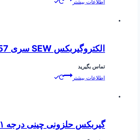
اطلاعات بیشتر
الکتروگیربکس SEW سری KF57 ( کرانویل پینیون )
تماس بگیرید
اطلاعات بیشتر
گیربکس حلزونی چینی درجه ۱ سایز ۵۰