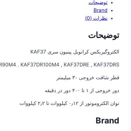
توضیحات
Brand
نظرات (0)
توضیحات
الکتروگیربکس کرانویل پینیون سری KAF37
90M4 . KAF37DR100M4 , KAF37DRE , KAF37DRS
قطر شافت خروجی ۳۰ میلیمتر
دور خروجی از ۱ تا ۴۰۰ دور در دقیقه
توان الکتروموتور از ۰٫۱۲ کیلووات تا ۲٫۲ کیلووات
Brand