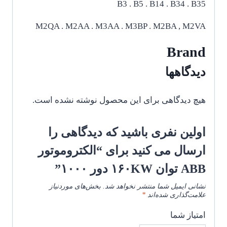
B3 . B5 . B14 . B34 . B35
M2QA . M2AA . M3AA . M3BP . M2BA , M2VA
Brand
دیدگاهها
هیچ دیدگاهی برای این محصول نوشته نشده است.
اولین نفری باشید که دیدگاهی را
ارسال می کنید برای “الکتروموتور
ABB توان ۱۶۰KW دور ۱۰۰۰”
نشانی ایمیل شما منتشر نخواهد شد.
بخش‌های موردنیاز
علامت‌گذاری شده‌اند
*
امتیاز شما