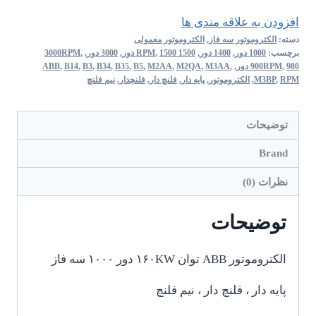
افزودن به علاقه مندی ها
دسته:
الکتروموتور سه فاز
,
الکتروموتور معمولی
برچسب:
1000 دور
,
1400 دور
,
1500 RPM
1500 دور
,
,
3000 دور
,
,
3000RPM
980 دور
,
900RPM
,
,
M3AA
,
M2QA
,
M2AA
,
B5
,
B35
,
B34
,
B3
,
B14
,
ABB
RPM
,
M3BP
,
الکتروموتور
,
پایه دار
,
فلنچ دار
,
فلنچدار
,
نیم فلنچ
توضیحات
Brand
نظرات (0)
توضیحات
الکتروموتور ABB توان ۱۶۰KW دور ۱۰۰۰ سه فاز
پایه دار ، فلنچ دار ، نیم فلنچ