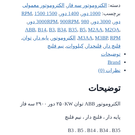
دسته:
الکتروموتور سه فاز
,
الکتروموتور معمولی
برچسب:
1000 دور
,
1400 دور
,
1500 RPM
1500
,
دور
,
3000 دور
,
980 دور
,
900RPM
,
3000RPM
,
ABB
,
B14
,
B3
,
B34
,
B35
,
B5
,
M2AA
,
M2QA
,
RPM
,
M3BP
,
M3AA
,
الکتروموتور
,
پایه دار
,
توان
,
فلنچ دار
,
فلنچدار
,
کیلووات
,
نیم فلنچ
توضیحات
Brand
نظرات (0)
توضیحات
الکتروموتور ABB توان ۲۵۰KW دور ۲۹۰۰ سه فاز
پایه دار ، فلنچ دار ، نیم فلنچ
B3 . B5 . B14 . B34 . B35