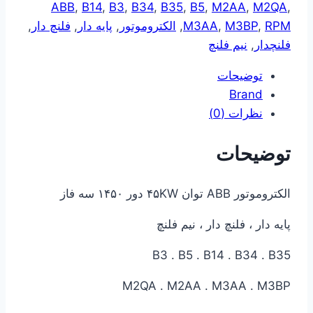
ABB
,
B14
,
B3
,
B34
,
B35
,
B5
,
M2AA
,
M2QA
,
RPM
,
M3BP
,
M3AA
,
الکتروموتور
,
پایه دار
,
فلنچ دار
,
فلنچدار
,
نیم فلنچ
توضیحات
Brand
نظرات (0)
توضیحات
الکتروموتور ABB توان ۴۵KW دور ۱۴۵۰ سه فاز
پایه دار ، فلنچ دار ، نیم فلنچ
B3 . B5 . B14 . B34 . B35
M2QA . M2AA . M3AA . M3BP