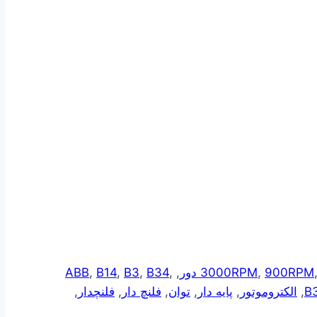
ABB
,
B14
,
B3
,
B34
,
,
3000RPM
,
900RPM
B
,
الکتروموتور
,
پایه دار
,
توان
,
فلنچ دار
,
فلنچدار
,