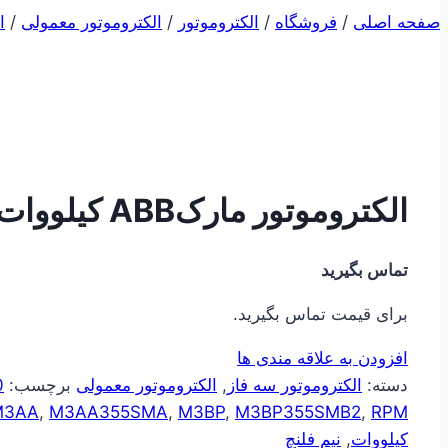
صفحه اصلی
/
فروشگاه
/
الکتروموتور
/
الکتروموتور معمولی
/
ا
الکتروموتور مارکABB کیلووات ۳۵۵
تماس بگیرید
برای قیمت تماس بگیرید.
افزودن به علاقه مندی ها
دسته:
الکتروموتور سه فاز
,
الکتروموتور معمولی
برچسب:
0
M3AA
,
M3AA355SMA
,
M3BP
,
M3BP355SMB2
,
RPM
کیلووات
,
نیم فلنچ