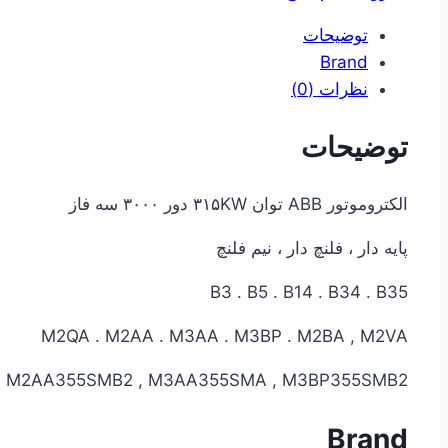
توضیحات
Brand
نظرات (0)
توضیحات
الکتروموتور ABB توان ۳۱۵KW دور ۳۰۰۰ سه فاز
پایه دار ، فلنچ دار ، نیم فلنچ
B3 . B5 . B14 . B34 . B35
M2QA . M2AA . M3AA . M3BP . M2BA , M2VA
 M2AA355SMB2 , M3AA355SMA , M3BP355SMB2
Brand