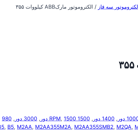
لکتروموتور سه فاز
/
الکتروموتور مارکABB کیلووات ۳۵۵
100 دور
,
1400 دور
,
1500 RPM
1500 دور
,
,
3000 دور
,
980 دور
,
35
,
B5
,
M2AA
,
M2AA355M2A
,
M2AA355SMB2
,
M2QA
,